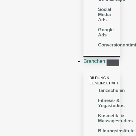
Social
Media
Ads
Google
Ads
Conversionoptim
Branchen
BILDUNG &
GEMEINSCHAFT
Tanzschulen
Fitness- &
Yogastudios
Kosmetik- &
Massagestudios
Bildungsinstitute