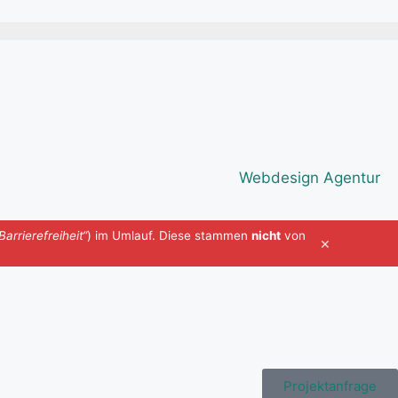
Webdesign Agentur
Barrierefreiheit“
) im Umlauf. Diese stammen
nicht
von
×
Projektanfrage