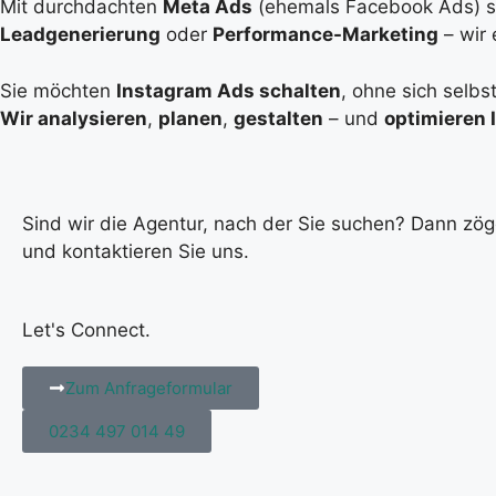
Mit durchdachten
Meta Ads
(ehemals Facebook Ads) s
Leadgenerierung
oder
Performance-Marketing
– wir 
Sie möchten
Instagram Ads schalten
, ohne sich selb
Wir analysieren
,
planen
,
gestalten
– und
optimieren 
Sind wir die Agentur, nach der Sie suchen? Dann zög
und kontaktieren Sie uns.
Let's Connect.
Zum Anfrageformular
0234 497 014 49