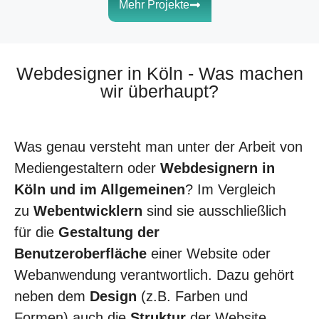
Zur Seite
Zur Seite
Zur Seite
Zur Seite
Zur Seite
Zur Seite
Mehr Projekte
Webdesigner in Köln - Was machen
wir überhaupt?
Was genau versteht man unter der Arbeit von
Mediengestaltern oder
Webdesignern in
Köln und im Allgemeinen
? Im Vergleich
zu
Webentwicklern
sind sie ausschließlich
für die
Gestaltung der
Benutzeroberfläche
einer Website oder
Webanwendung verantwortlich. Dazu gehört
neben dem
Design
(z.B. Farben und
Formen) auch die
Struktur
der Website