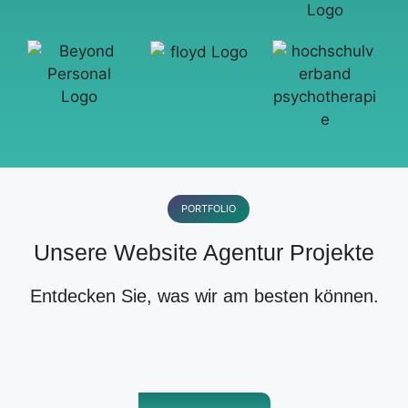
PORTFOLIO
Unsere Website Agentur Projekte
Entdecken Sie, was wir am besten können.
Smart City Bochum
GLASFASER RUHR
aesthetic-forever
Platri Recruiting
Danceflavors
Platri IT