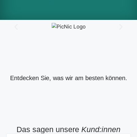
Gum Tech
half past
Meicla
Milas
Fallschutz
Entdecken Sie, was wir am besten können.
nine
Design
Naturstein
platten
Silento Art
Zur Seite
Zur Seite
Zur Seite
Zur Seite
Zur Seite
Das sagen unsere
Kund:innen