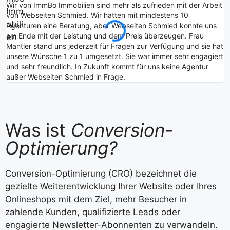
V
Wir von ImmBo Immobilien sind mehr als zufrieden mit der Arbeit
K
von Webseiten Schmied. Wir hatten mit mindestens 10
k
Agenturen eine Beratung, aber Webseiten Schmied konnte uns
i
am Ende mit der Leistung und dem Preis überzeugen. Frau
i
Mantler stand uns jederzeit für Fragen zur Verfügung und sie hat
S
unsere Wünsche 1 zu 1 umgesetzt. Sie war immer sehr engagiert
A
und sehr freundlich. In Zukunft kommt für uns keine Agentur
außer Webseiten Schmied in Frage.
Was ist
Conversion-
Optimierung?
Conversion-Optimierung (CRO) bezeichnet die
gezielte Weiterentwicklung Ihrer Website oder Ihres
Onlineshops mit dem Ziel, mehr Besucher in
zahlende Kunden, qualifizierte Leads oder
engagierte Newsletter-Abonnenten zu verwandeln.