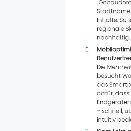
„Gebäudere
Stadtname“ 
Inhalte. So 
regionale S
nachhaltig.
Mobiloptim
Benutzerfre
Die Mehrhei
besucht We
das Smartp
dafür, dass 
Endgeräten 
– schnell, ü
intuitiv bed