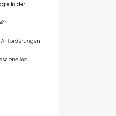
gle in der
oße
en Anforderungen
essionellen