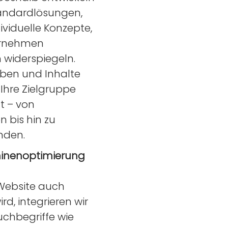
tandardlösungen,
ividuelle Konzepte,
ternehmen
 widerspiegeln.
arben und Inhalte
Ihre Zielgruppe
 – von
n bis hin zu
nden.
nen­optimierung
Website auch
d, integrieren wir
uchbegriffe wie