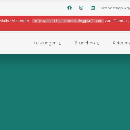
Webdesign Ag
-Mails (Absender:
zum Thema
„
info.webseitenschmeid.de@gmail.com
Leistungen
Branchen
Referen