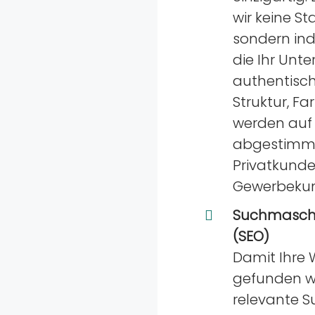
wir keine S
sondern ind
die Ihr Un
authentisch
Struktur, F
werden auf 
abgestimmt
Privatkunde
Gewerbeku
Suchmaschi
(SEO)
Damit Ihre 
gefunden wir
relevante S