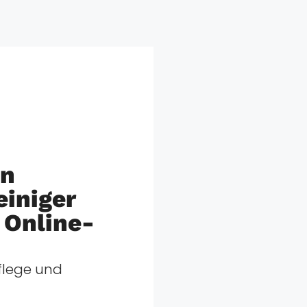
en
einiger
 Online-
Pflege und