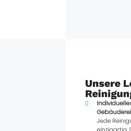
Unsere L
Reinigun
Individuell
Gebäuderei
Jede Reinig
einzigartig