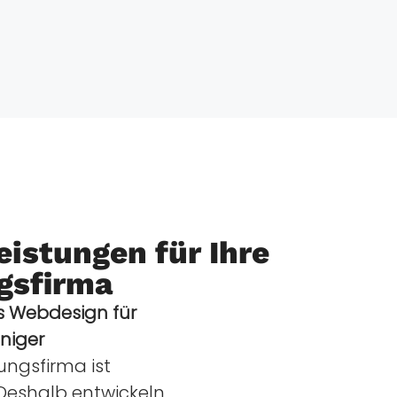
eistungen für Ihre
gsfirma
es Webdesign für
niger
ungsfirma ist
. Deshalb entwickeln