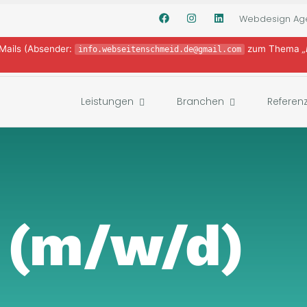
Webdesign Ag
-Mails (Absender:
zum Thema
„
info.webseitenschmeid.de@gmail.com
Leistungen
Branchen
Referen
 (m/w/d)