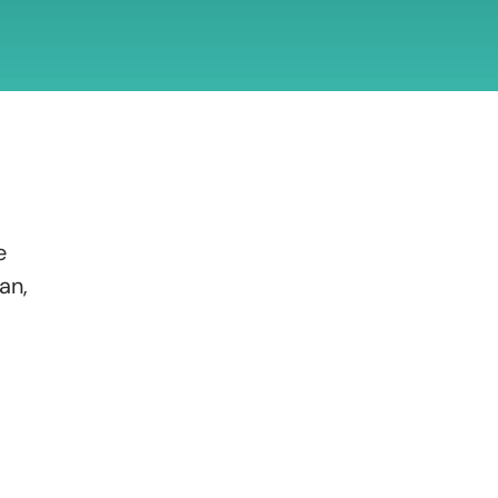
e
an,