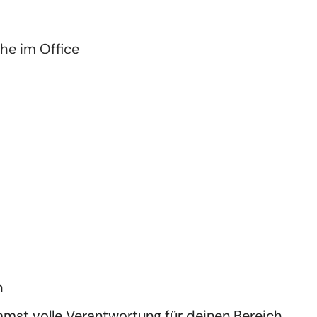
he im Office
n
st volle Verantwortung für deinen Bereich