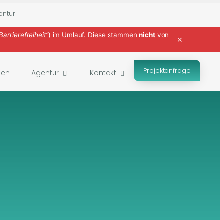
entur
Barrierefreiheit“
) im Umlauf. Diese stammen
nicht
von
×
Projektanfrage
zen
Agentur
Kontakt