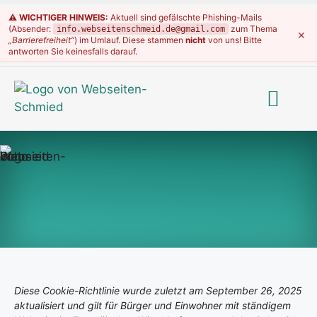
⚠️ WICHTIGER HINWEIS:
Aktuell sind gefälschte Phishing-Mails
(Absender:
zum Thema
info.webseitenschmeid.de@gmail.com
×
„Barrierefreiheit“
) im Umlauf. Diese stammen
nicht
von uns! Bitte
antworten Sie keinesfalls darauf.
Diese Cookie-Richtlinie wurde zuletzt am September 26, 2025
aktualisiert und gilt für Bürger und Einwohner mit ständigem